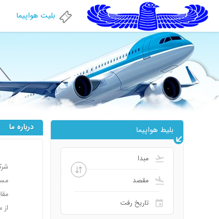
بلیت هواپیما
درباره ما
بلیط هواپیما
شرک
مسا
مقا
از سا