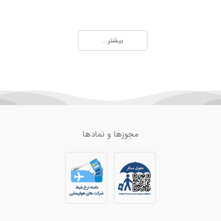
و چارتر 4
بیشتر...
ان
هد
مجوزها و نمادها