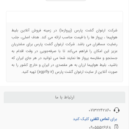
شیراز
بلیط هواپیما تهران به شیراز
بلیط هواپیما تهران به کیش
درباره ما
بلیط هواپیما تهران به اهواز
بلیط هواپیما تهران به تبریز
شرکت ارغوان گشت پارس (پروازما) در زمینه فروش آنلاین بلیط
بلیط هواپیما تهران به آبادان
هواپیما ، پرواز ها را با قیمت مناسب ارائه می کند. هدف اصلی، جلب
رضایت مسافران می باشد. شرکت ارغوان گشت پارس برای مشتریان
مسیرهای منتخب بلیط هواپیما و چارتر 2
عزیز این امکان را فراهم می‌کند تا با صرفه‌جویی در وقت اقدام به
جستجو و مقایسه پرواز ها نمایند شما می توانید در هر جای ایران که
بلیط هواپیما مشهد به تهران
باشید، بلیط هواپیما ارزان به هر مقصدی در ایران و خارج کشور را به
بلیط هواپیما مشهد به اصفهان
صورت آنلاین از سایت ارغوان گشت پارس (agpfly.ir) تهیه کنید.
بلیط هواپیما مشهد به شیراز
بلیط هواپیما مشهد به کیش
بلیط هواپیما مشهد به تبریز
ارتباط با ما
بلیط هواپیما مشهد به اهواز
07132242860
مسیرهای منتخب بلیط هواپیما و چارتر 3
برای
تماس تلفنی
کلیک کنید
بلیط هواپیما کیش به تهران
09055526168