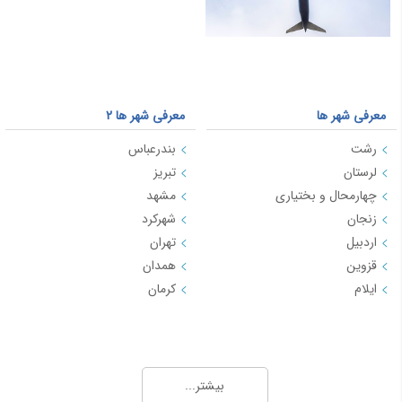
معرفی شهر ها
معرفی شهر ها 2
رشت
بندرعباس
لرستان
تبریز
چهارمحال و بختیاری
مشهد
زنجان
شهرکرد
اردبیل
تهران
قزوین
همدان
ایلام
کرمان
معرفی شهر ها 3
مسیرهای منتخب بلیط هواپیما و
چارتر
یزد
بیشتر...
اصفهان
بلیط هواپیما تهران به مشهد