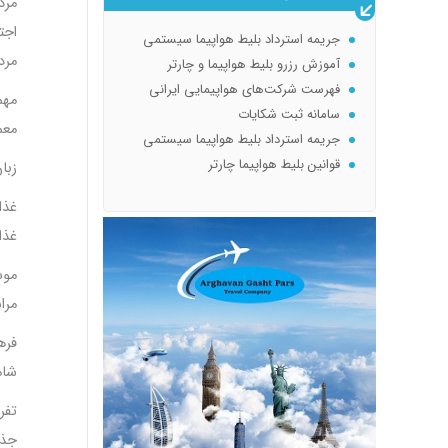
مرد
اجت
جریمه استرداد بلیط هواپیما سیستمی
مرد
آموزش رزرو بلیط هواپیما و چارتر
فهرست شرکت‌های هواپیمایی ایرانی
مهم
سامانه ثبت شکایات
معم
جریمه استرداد بلیط هواپیما سیستمی
قوانین بلیط هواپیما چارتر
زبا
تعریف بلیط چارتر : پرواز چارتری چیست؟ Full charter | seat charter
غذا
غذا
موس
مرا
فره
شام
تفر
جذا