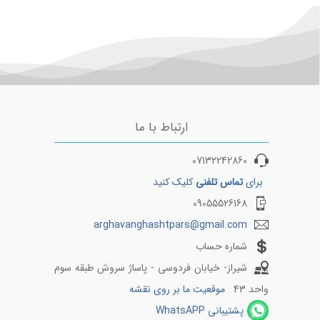
بلیط هواپیما کیش به شیراز
بلیط هواپیما اهواز به مشهد
بلیط هواپیما کیش به مشهد
بلیط هواپیما اصفهان به تهر
بلیط هواپیما کیش به اصفهان
بلیط هواپیما اصفهان به مش
بلیط هواپیما کیش به اهواز
بلیط هواپیما شیراز به تهران
بلیط هواپیما کیش به بندرعباس
بلیط هواپیما شیراز به مشهد
ارتباط با ما
07132242860
برای
تماس تلفنی
کلیک کنید
09055526168
arghavanghashtpars@gmail.com
شماره حساب
شیراز- خیابان فردوسی - پاساژ سروش طبقه سوم
واحد 43
موقعیت ما بر روی نقشه
پشتیبانی WhatsAPP