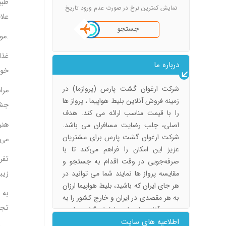
طبی
نمایش کمترین نرخ در صورت عدم ورود تاریخ
علا
جستجو
موزه‌ها و اثرهای تاریخی: در شهرکرد موزه‌ها و اثرهای تاریخی متعددی وجود دارد که تاریخ و فرهنگ این منطقه را نشان می‌دهند.
غذا
درباره ما
خوش
شرکت ارغوان گشت پارس (پروازما) در
مرا
زمینه فروش آنلاین بلیط هواپیما ، پرواز ها
جشن
را با قیمت مناسب ارائه می کند. هدف
هنر
اصلی، جلب رضایت مسافران می باشد.
شرکت ارغوان گشت پارس برای مشتریان
می‌
عزیز این امکان را فراهم می‌کند تا با
تفر
صرفه‌جویی در وقت اقدام به جستجو و
مقایسه پرواز ها نمایند شما می توانید در
زیب
هر جای ایران که باشید، بلیط هواپیما ارزان
به 
به هر مقصدی در ایران و خارج کشور را به
تجر
صورت آنلاین از سایت ارغوان گشت پارس
اطلاعیه های سایت
(agpfly.ir) تهیه کنید.