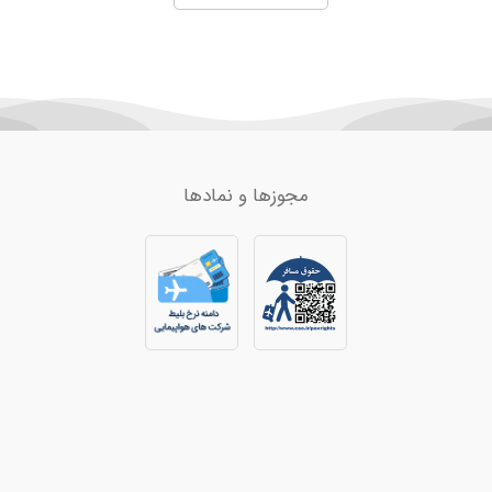
ان
هد
مجوزها و نمادها